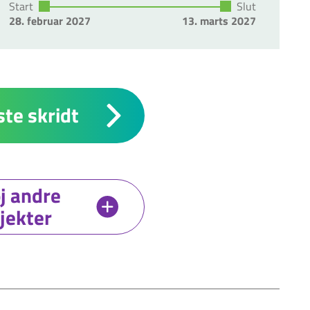
Start
Slut
28. februar 2027
13. marts 2027
te skridt
øj andre
jekter