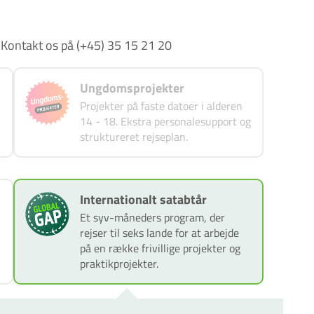
Kontakt os på (+45) 35 15 21 20
Ungdomsprojekter
Projekter på faste datoer i alderen
14 - 18. Ekstra personalesupport og
struktureret rejseplan.
Internationalt satabtår
Et syv-måneders program, der
rejser til seks lande for at arbejde
på en række frivillige projekter og
praktikprojekter.