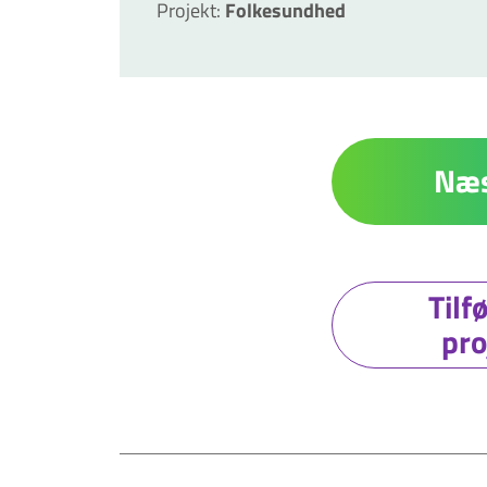
Projekt
:
Folkesundhed
Næs
Tilf
pro